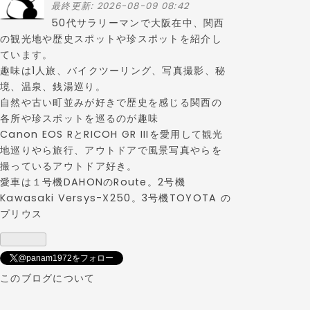
て
最終更新:
2026-08-09 08:42
な
50代サラリーマンで大阪在中、関西
ブ
の観光地や歴史スポットや珍スポットを紹介し
ロ
ています。
グ
趣味は1人旅、バイクツーリング、写真撮影、秘
Pro
境、温泉、銭湯巡り。
自然や古い町並みが好きで歴史を感じる関西の
各所や珍スポットを巡るのが趣味
Canon EOS RとRICOH GR IIIを愛用して観光
地巡りやら旅行、アウトドアで風景写真やらを
撮っているアウトドア好き。
愛車は１号機DAHONのRoute。2号機
Kawasaki Versys-X250。3号機TOYOTA の
プリウス
@panam1972をフォロー
このブログについて