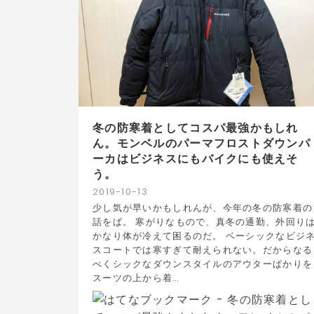
冬の防寒着としてコスパ最強かもしれ
ん。モンベルのパーマフロストダウンパ
ーカはビジネスにもバイクにも使えそ
う。
2019
-
10
-
13
少し気が早いかもしれんが、今年の冬の防寒着の
話をば。 寒がりなもので、真冬の通勤、外回り
かなり体が冷えて困るのだ。 ベーシックなビジ
スコートでは寒すぎて耐えられない。だからなる
べくシックなダウンスタイルのアウターばかりを
スーツの上から着…