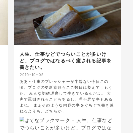
人生、仕事などでつらいことが多いけ
ど、ブログではなるべく癒される記事を
書きたい。
2019
-
10
-
08
ああ～仕事のプレッシャーが半端ない今日この
頃。ブログの更新意欲もここ数日は萎えてしもう
た。 みんな切磋琢磨して生きているんだよ。 大
は
声で罵倒されることもあるし、理不尽な事もある
ネ
よね。 まぁそのような内容の事をぐちぐち書き連
ねるよりも、どちらか…