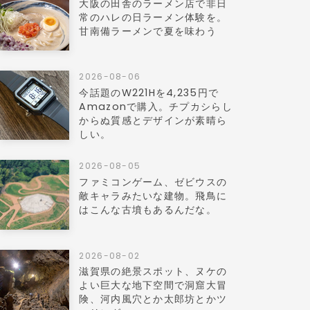
大阪の田舎のラーメン店で非日
常のハレの日ラーメン体験を。
甘南備ラーメンで夏を味わう
2026-08-06
今話題のW221Hを4,235円で
Amazonで購入。チプカシらし
からぬ質感とデザインが素晴ら
しい。
2026-08-05
ファミコンゲーム、ゼビウスの
敵キャラみたいな建物。飛鳥に
はこんな古墳もあるんだな。
2026-08-02
滋賀県の絶景スポット、ヌケの
よい巨大な地下空間で洞窟大冒
険、河内風穴とか太郎坊とかツ