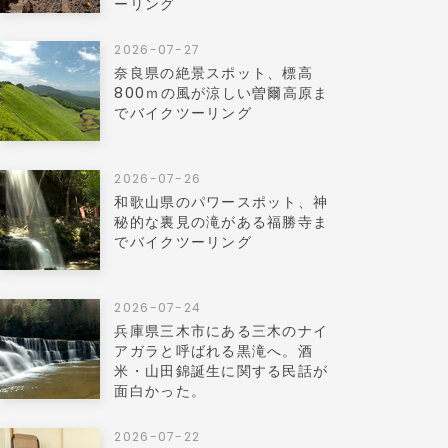
ーリング
2026-07-27
奈良県の絶景スポット、標高
800ｍの風が涼しい曽爾高原ま
でバイクツーリング
2026-07-26
和歌山県のパワースポット、神
秘的な裏見の滝がある福勝寺ま
でバイクツーリング
2026-07-24
兵庫県三木市にある三木のナイ
アガラと呼ばれる黒滝へ。酒
米・山田錦誕生に関する民話が
面白かった。
2026-07-22